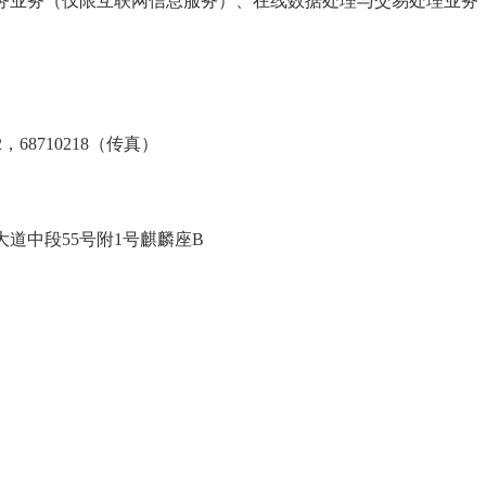
务业务（仅限互联网信息服务）、在线数据处理与交易处理业务
72，68710218（传真）
大道中段
55号附1号麒麟座B