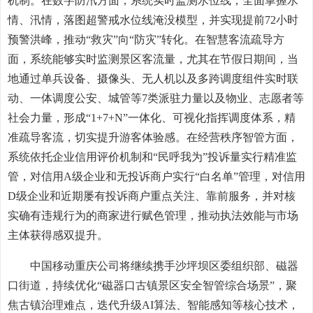
机制。在数字防汛方面，系统实时监测水位线，全面掌握水
情、汛情，落图超警戒水位线淹没模型，并实现提前72小时
预警洪峰，推动“救灾”向“防灾”转化。在智慧客流疏导方
面，系统能够实时监测景区客流量，尤其在节假日期间，当
地通过单兵设备、摄像头、无人机以及多跨调度组件实时联
动、一体调度公安、城管等7类派驻力量以及物业、志愿者等
社会力量，形成“1+7+N”一体化、可视化指挥调度体系，精
准疏导客流，切实提升游客体验感。在经营秩序智管方面，
系统依托企业信用评价机制和“民呼我为”投诉量实行精准监
管，对信用A级企业和无投诉商户实行“白名单”管理，对信用
D级企业和近期屡有投诉商户重点关注、靠前服务，并对核
实确有违规行为的商家进行赋色管理，推动执法效能与市场
主体获得感双提升。
中国移动重庆公司将继续携手沙坪坝区委组织部、磁器
口街道，持续优化“磁器口古镇景区安全智管综合场景”，聚
焦古镇治理难点，迭代升级AI算法、智能感知等核心技术，