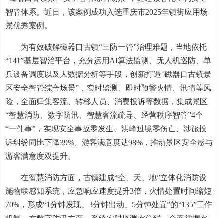
智管体系。近日，该案例成功入选重庆市2025年镇街应用场
景优秀案例。
为有效破解磁器口古镇“三防一管”治理难题，当地依托
“141”基层智治平台，充分运用AI算法监测、无人机巡防、单
兵设备调度以及大数据分析等手段，创新打造“磁器口古镇景
区安全智管综合场景”，实时监测、即时预警火情、汛情等风
险，全面归集客流、转移人员、消费投诉等数据，集成景区
“智慧消防、数字防汛、智慧客流疏导、经营秩序智管”4个
“一件事”，实现安全事故零发生、洪峰过境零伤亡、涉旅投
诉纠纷同比下降39%、游客满意度达98%，推动景区安全感与
游客满意度双提升。
在智慧消防方面，古镇建成“空、天、地”立体化消防设
施物联感知系统，应急响应速度提升3倍，火情处置时间缩短
70%，形成“1分钟发现、3分钟出动、5分钟处置”的“135”工作