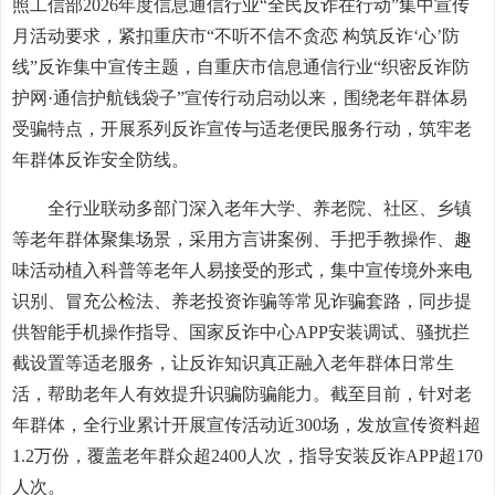
照工信部2026年度信息通信行业“全民反诈在行动”集中宣传
月活动要求，紧扣重庆市“不听不信不贪恋 构筑反诈‘心’防
线”反诈集中宣传主题，自重庆市信息通信行业“织密反诈防
护网·通信护航钱袋子”宣传行动启动以来，围绕老年群体易
受骗特点，开展系列反诈宣传与适老便民服务行动，筑牢老
年群体反诈安全防线。
全行业联动多部门深入老年大学、养老院、社区、乡镇
等老年群体聚集场景，采用方言讲案例、手把手教操作、趣
味活动植入科普等老年人易接受的形式，集中宣传境外来电
识别、冒充公检法、养老投资诈骗等常见诈骗套路，同步提
供智能手机操作指导、国家反诈中心APP安装调试、骚扰拦
截设置等适老服务，让反诈知识真正融入老年群体日常生
活，帮助老年人有效提升识骗防骗能力。截至目前，针对老
年群体，全行业累计开展宣传活动近300场，发放宣传资料超
1.2万份，覆盖老年群众超2400人次，指导安装反诈APP超170
人次。