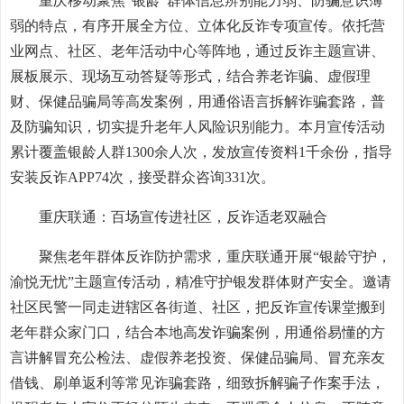
重庆移动聚焦“银龄”群体信息辨别能力弱、防骗意识薄
弱的特点，有序开展全方位、立体化反诈专项宣传。依托营
业网点、社区、老年活动中心等阵地，通过反诈主题宣讲、
展板展示、现场互动答疑等形式，结合养老诈骗、虚假理
财、保健品骗局等高发案例，用通俗语言拆解诈骗套路，普
及防骗知识，切实提升老年人风险识别能力。本月宣传活动
累计覆盖银龄人群1300余人次，发放宣传资料1千余份，指导
安装反诈APP74次，接受群众咨询331次。
重庆联通：百场宣传进社区，反诈适老双融合
聚焦老年群体反诈防护需求，重庆联通开展“银龄守护，
渝悦无忧”主题宣传活动，精准守护银发群体财产安全。邀请
社区民警一同走进辖区各街道、社区，把反诈宣传课堂搬到
老年群众家门口，结合本地高发诈骗案例，用通俗易懂的方
言讲解冒充公检法、虚假养老投资、保健品骗局、冒充亲友
借钱、刷单返利等常见诈骗套路，细致拆解骗子作案手法，