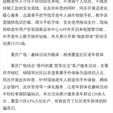
提醒老年人守住不轻信陌生来电、不泄露个人信息、不随意
转账汇款的安全底线。在反诈科普的同时，同步开展适老化
暖心服务，志愿者手把手指导老年人操作智能手机，教学设
置骚扰电话拦截、调大手机字体、安全使用移动支付，现场
协助老年用户安装国家反诈中心APP并开启来电预警功能，
补齐老年人数字操作短板。本月累计开展“银龄群体”宣传活
动累计255场。
重庆广电：趣味活动为载体，精准覆盖社区老年群体
重庆广电结合“香约初夏·慧享生活”客户服务活动，在重
庆市锦红、锦颐等社区以非遗香囊手作体验为温情切入点，
同步开展反诈科普，针对现场老年人群提供手作体验、网络
义诊预约、反诈宣传等一体化服务，让老年群体在趣味活动
中轻松掌握防骗知识。本次活动累计服务老年群众120余人
次，覆盖小区63%入住住户，有效提升了社区老年群体的防
骗意识。