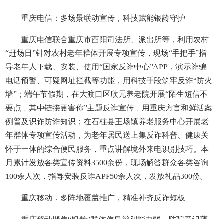
重庆电信：多场景联动宣传，科技赋能银龄守护
重庆电信联合重庆市酉阳司法所、派出所等，利用农村
“赶场日”针对农村老年群体开展专项宣传，现场“手把手”指
导老年人下载、安装、使用“国家反诈中心”APP，演示诈骗
电话预警、可疑网址拦截等功能，用科技手段筑牢反诈“防火
墙”；端午节假期，在大渡口区欣元养老院开展“陌生短信不
要点，其中链接更害你”主题反诈宣传，用重庆方言和鲜活案
例普及识诈防诈知识；在石柱县王场镇养老服务中心开展老
年群体专项宣传活动，为老年居民送上集反诈科普、健康关
怀于一体的综合便民服务，重点讲解境外来电识别技巧。本
月累计发放各类宣传资料3500余份，现场解答群众各类咨询
100余人次，指导安装反诈APP50余人次，发放礼品300份。
重庆移动：多阵地覆盖推广，精准补齐反诈短板