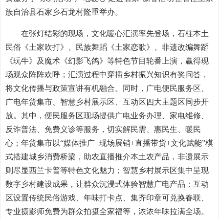
族自治县石家乡石龙村隆重举办。
在张灯结彩的现场，文化暖心汇演率先登场，石柱本土
民俗《土家吹打》、民族舞蹈《土家恋歌》、非遗改编舞蹈
《玩牛》及魔术《幻影飞鸽》等特色节目轮番上演，赢得现
场观众阵阵欢呼；汇演过程中穿插乡村振兴知识有奖问答，
将文化传播与政策宣讲有机融合。同时，广电便民服务区、
广电年货集市、智慧乡村展示区、互动区四大主题区同步开
放。其中，便民服务区现场提供广电业务办理、家电维修、
反诈普法、免费义诊等服务，切实解民需、惠民生、暖民
心；年货集市以“媒体推广+现场展销+直播带货+文化赋能”模
式搭建城乡消费桥梁，助农直播推介本土农产品，非遗展示
则尽显西兰卡普等特色文化魅力；智慧乡村展示区集中呈现
数字乡村建设成果，让群众沉浸式体验智慧广电产品；互动
区设置传统民俗游戏、年味打卡点、集齐印章可兑换春联、
专业摄影师免费为群众拍摄全家福等，浓浓年味拉满全场。