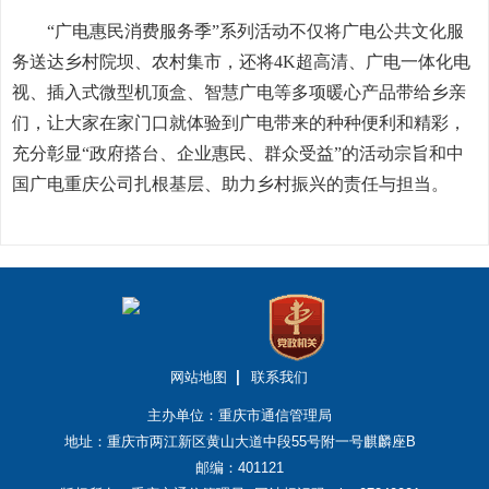
“广电惠民消费服务季”系列活动不仅将广电公共文化服
务送达乡村院坝、农村集市，还将4K超高清、广电一体化电
视、插入式微型机顶盒、智慧广电等多项暖心产品带给乡亲
们，让大家在家门口就体验到广电带来的种种便利和精彩，
充分彰显“政府搭台、企业惠民、群众受益”的活动宗旨和中
国广电重庆公司扎根基层、助力乡村振兴的责任与担当。
网站地图
联系我们
主办单位：重庆市通信管理局
地址：重庆市两江新区黄山大道中段55号附一号麒麟座B
邮编：401121