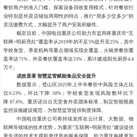
餐饮商户的准入门槛。
探索设备回收复用模式，针对餐饮行
业特别是外卖店铺短周期性的特点，推行
“
用多少交多少
”
的
灵活缴费方式，大幅提升了商户安装积极性。
截至目前，中国电信重庆公司助力市监局将重庆市
“
互
联网
+
明厨亮灶
”
覆盖率从
2019
年的不足
5%
提升至
25%
，其中
学校食堂、养老机构等重点领域实现全覆盖，火锅类餐饮覆
盖率达
71%
，外卖餐饮覆盖率达
33%
，累计建成阳光厨房
4.4
万个。
成效显著
智慧监管赋能食品安全提升
数据显示，璧山区
2025
年上半年餐饮中风险主体占比
仅
0.23%
，环比下降
50%
；学校食堂发现风险数环比下
降
87.6%
。重庆还出台无堂食外卖团体标准，制定智能视频
监控设施建设规范，为智慧监管提供制度保障。
中国电信重庆公司将持续发挥在云计算、大数据、物
联网等领域的技术优势
，
为重庆
“
互联网
+
明厨亮灶
”
建设提供
更先进的技术支撑和更优质的服务保障
，
助力重庆构建更加