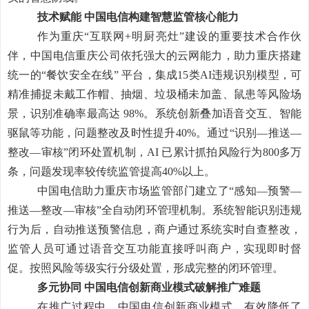
技术赋能
中国电信构建智慧监管核心能力
作为重庆
“
互联网
+
明厨亮灶
”
建设的重要技术合作伙
伴，中国电信重庆公司依托强大的云网能力，助力重庆搭建
统一的
“
餐饮安全在线
”
平台，集成
15
类
AI
违规识别模型，可
精准捕捉未戴工作帽、抽烟、垃圾桶未加盖、鼠患等风险场
景，识别准确率最高达
98%
。系统创新叠加语音交互、智能
驱鼠等功能，问题整改及时性提升
40%
。通过
“
识别
—
推送
—
整改
—
审核
”
闭环处置机制，
AI
已累计抓拍风险行为
800
多万
条
，问题发现率较传统监管提高
40%
以上
。
中国电信助力重庆市场监管部门建立了
“
感知
—
预警
—
推送
—
整改
—
审核
”
全自动闭环管理机制。系统智能识别违规
行为后，自动推送预警信息，商户通过系统实时自查整改，
监管人员可通过语音交互功能直接呼叫商户，实现即时督
促。按照风险等级实行分级处置，形成完整的闭环管理。
多元协同
中国电信创新商业模式破解推广难题
在推广过程中，
中国电信创新商业模式，有效降低了