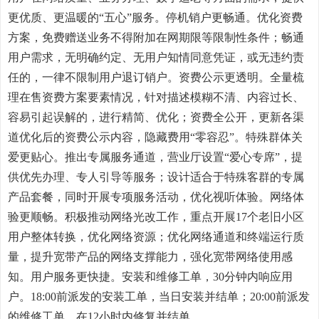
更优质、更温暖的“五心”服务。停机销户更畅通。优化资费
方案，免费赠送业务不得附加在网期限等限制性条件；畅通
用户需求，无明确约定、无用户知情同意凭证，或无违约责
任的，一律不限制用户退订销户。资费公示更透明。全量梳
理在售资费方案要素情况，针对描述模糊不清、内容过长、
容易引起误解的，进行精简、优化；资费全公开，更新各渠
道优化后的资费公示内容，隐藏费用“零容忍”。特殊群体关
爱更贴心。推出专属服务通道，营业厅设置“爱心专席”，提
供优先办理、专人引导等服务；设计适合于特殊客群的专属
产品套餐，同时开展专项服务活动，优化视听体验。网络体
验更顺畅。积极推动网络光改工作，重点开展17个老旧小区
用户整体转换，优化网络资源；优化网络通道和终端运行质
量，提升宽带产品的网络支撑能力，强化宽带网络使用感
知。用户服务更快捷。安装和维修工单，30分钟内响应用
户。18:00前派发的安装工单，当日安装并结单；20:00前派发
的维修工单，在12小时内修复并结单。