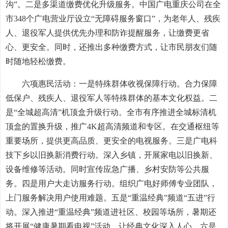
沟”。二是多渠道缴费优化升级服务。中国广电重庆公司在全
市348个广电营业厅设立“无障碍服务窗口”，为老年人、残疾
人、退役军人提供优先办理和防诈提醒服务，让缴费更省
心、更安全。同时，还推出多种缴费方式，让市民朋友们随
时随地轻松缴费。
六项惠民活动：一是特殊群体收视保障行动。合力保障
低保户、残疾人、退役军人等特殊群体的基本文化权益。二
是“全城超高清”机顶盒升级行动。全市有序推进全城标清机
顶盒的置换升级，推广4K超高清频道和专区。在交通枢纽等
重要场所，提供更高品质、更安全的电视服务。三是广电科
技下乡以旧换新消费行动。深入乡镇，开展家电以旧换新、
设备维修等活动。同时宣传应急广播、乡村安防等公共服
务。四是用户大走访服务行动。组织广电好师傅专业团队，
上门服务解决用户使用难题。五是“重温经典”频道“五进”行
动。深入推进“重温经典”频道进社区、校园等场所，暑期还
将开展“健康暑期看电视”活动，让经典文化深入人心。六是