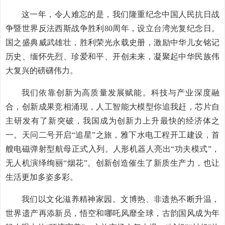
这一年，令人难忘的是，我们隆重纪念中国人民抗日战
争暨世界反法西斯战争胜利80周年，设立台湾光复纪念日。
国之盛典威武雄壮，胜利荣光永载史册，激励中华儿女铭记
历史、缅怀先烈、珍爱和平、开创未来，凝聚起中华民族伟
大复兴的磅礴伟力。
我们依靠创新为高质量发展赋能。科技与产业深度融
合，创新成果竞相涌现，人工智能大模型你追我赶，芯片自
主研发有了新突破，我国成为创新力上升最快的经济体之
一。天问二号开启“追星”之旅，雅下水电工程开工建设，首
艘电磁弹射型航母正式入列。人形机器人亮出“功夫模式”，
无人机演绎绚丽“烟花”。创新创造催生了新质生产力，也让
生活更加多姿多彩。
我们以文化滋养精神家园。文博热、非遗热不断升温，
世界遗产再添新员，悟空和哪吒风靡全球，古韵国风成为年