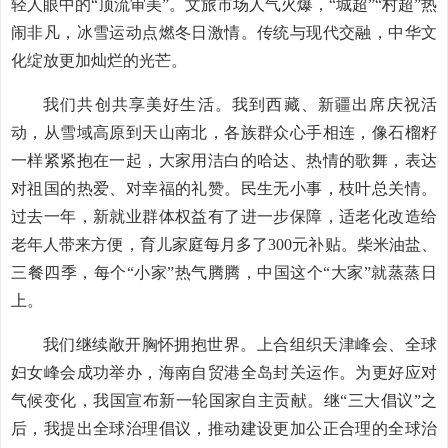
轻人眼中的“顶流审美”。文旅市场人气火爆，“城超”“村超”热
闹非凡，冰雪运动点燃冬日激情。传统与现代交融，中华文
化绽放更加灿烂的光芒。
我们共创共享美好生活。我到西藏、新疆出席庆祝活
动，从雪域高原到天山南北，各族群众心手相连，像石榴籽
一样紧紧抱在一起，大家用洁白的哈达、热情的歌舞，表达
对祖国的热爱、对幸福的礼赞。民生无小事，枝叶总关情。
过去一年，新就业群体权益有了进一步保障，适老化改造给
老年人带来方便，育儿家庭每月多了300元补贴。柴米油盐、
三餐四季，每个“小家”热气腾腾，中国这个“大家”就蒸蒸日
上。
我们继续敞开胸怀拥抱世界。上合组织天津峰会、全球
妇女峰会成功举办，海南自贸港全岛封关运作。为更好应对
气候变化，我国宣布新一轮国家自主贡献。继“三大倡议”之
后，我提出全球治理倡议，推动建设更加公正合理的全球治