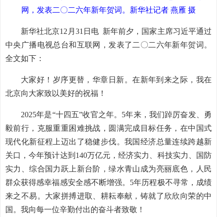
网，发表二〇二六年新年贺词。新华社记者 燕雁 摄
新华社北京12月31日电 新年前夕，国家主席习近平通过
中央广播电视总台和互联网，发表了二〇二六年新年贺词。
全文如下：
大家好！岁序更替，华章日新。在新年到来之际，我在
北京向大家致以美好的祝福！
2025年是“十四五”收官之年。5年来，我们踔厉奋发、勇
毅前行，克服重重困难挑战，圆满完成目标任务，在中国式
现代化新征程上迈出了稳健步伐。我国经济总量连续跨越新
关口，今年预计达到140万亿元，经济实力、科技实力、国防
实力、综合国力跃上新台阶，绿水青山成为亮丽底色，人民
群众获得感幸福感安全感不断增强。5年历程极不寻常，成绩
来之不易。大家拼搏进取、耕耘奉献，铸就了欣欣向荣的中
国。我向每一位辛勤付出的奋斗者致敬！