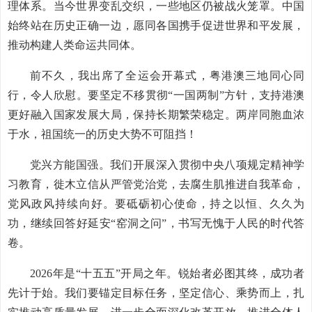
理体系。当今世界变乱交织，一些地区仍被战火笼罩。中国
始终站在历史正确一边，愿同各国携手促进世界和平发展，
推动构建人类命运共同体。
前不久，我出席了全运会开幕式，粤港澳三地同心同
行，令人欣慰。要坚定不移贯彻“一国两制”方针，支持港澳
更好融入国家发展大局，保持长期繁荣稳定。两岸同胞血浓
于水，祖国统一的历史大势不可阻挡！
党兴方能国强。我们开展深入贯彻中央八项规定精神学
习教育，徙木立信从严管党治党，去腐生肌推进自我革命，
党风政风持续向好。要砥砺初心使命，持之以恒、久久为
功，继续回答好延安“窑洞之问”，书写无愧于人民的时代答
卷。
2026年是“十五五”开局之年。锐始者必图其终，成功者
先计于始。我们要锚定目标任务，坚定信心、乘势而上，扎