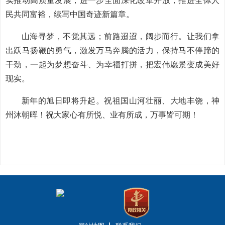
实推动高质量发展，进一步全面深化改革开放，推进全体人
民共同富裕，续写中国奇迹新篇章。
山海寻梦，不觉其远；前路迢迢，阔步而行。让我们拿
出跃马扬鞭的勇气，激发万马奔腾的活力，保持马不停蹄的
干劲，一起为梦想奋斗、为幸福打拼，把宏伟愿景变成美好
现实。
新年的旭日即将升起。祝祖国山河壮丽、大地丰饶，神
州沐朝晖！祝大家心有所悦、业有所成，万事皆可期！