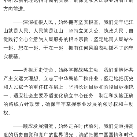
不断以新的理论指导新的实践，确保党和人民事业沿着正确
方向前进。
——深深植根人民，始终拥有坚实根基。我们党牢记江
山就是人民、人民就是江山，坚持立党为公、执政为民，自
觉践行全心全意为人民服务的根本宗旨，坚定地同人民站在
一起、想在一起、干在一起，拥有任何风浪都动摇不了的坚
实根基。
——勇担历史使命，始终掌握战略主动。我们党胸怀共
产主义远大理想、立志于中华民族千秋伟业，坚定地把历史
和人民赋予的重任扛在肩上，坚持长远目标和阶段目标相统
一，适应社会主要矛盾变化确立中心任务，制定和实施正确
的路线方针政策，确保牢牢掌握事业发展的领导权和主动
权。
——顺应发展潮流，始终走在时代前列。我们党秉持高
度的历史自觉和宽广的世界眼光，清醒把握中国国情和时代