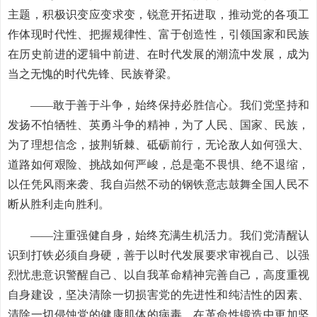
主题，积极识变应变求变，锐意开拓进取，推动党的各项工
作体现时代性、把握规律性、富于创造性，引领国家和民族
在历史前进的逻辑中前进、在时代发展的潮流中发展，成为
当之无愧的时代先锋、民族脊梁。
——敢于善于斗争，始终保持必胜信心。我们党坚持和
发扬不怕牺牲、英勇斗争的精神，为了人民、国家、民族，
为了理想信念，披荆斩棘、砥砺前行，无论敌人如何强大、
道路如何艰险、挑战如何严峻，总是毫不畏惧、绝不退缩，
以任凭风雨来袭、我自岿然不动的钢铁意志鼓舞全国人民不
断从胜利走向胜利。
——注重强健自身，始终充满生机活力。我们党清醒认
识到打铁必须自身硬，善于以时代发展要求审视自己、以强
烈忧患意识警醒自己、以自我革命精神完善自己，高度重视
自身建设，坚决清除一切损害党的先进性和纯洁性的因素、
清除一切侵蚀党的健康肌体的病毒，在革命性锻造中更加坚