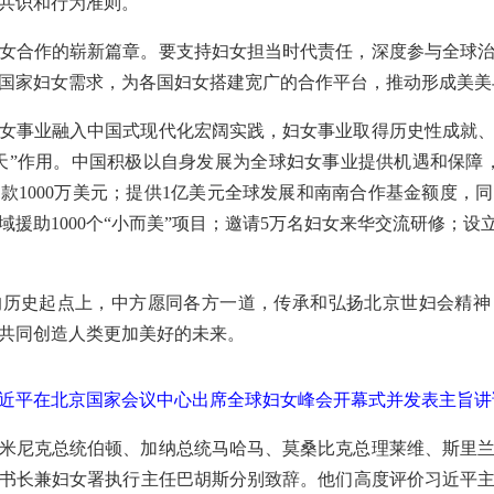
共识和行为准则。
女合作的崭新篇章。要支持妇女担当时代责任，深度参与全球
国家妇女需求，为各国妇女搭建宽广的合作平台，推动形成美美
女事业融入中国式现代化宏阔实践，妇女事业取得历史性成就
天”作用。中国积极以自身发展为全球妇女事业提供机遇和保障
款1000万美元；提供1亿美元全球发展和南南合作基金额度，
援助1000个“小而美”项目；邀请5万名妇女来华交流研修；设
的历史起点上，中方愿同各方一道，传承和弘扬北京世妇会精神
共同创造人类更加美好的未来。
席习近平在北京国家会议中心出席全球妇女峰会开幕式并发表主旨讲
米尼克总统伯顿、加纳总统马哈马、莫桑比克总理莱维、斯里
书长兼妇女署执行主任巴胡斯分别致辞。他们高度评价习近平