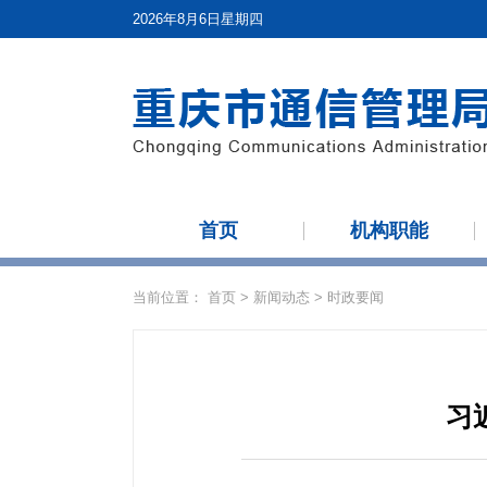
2026年8月6日星期四
首页
机构职能
当前位置：
首页
>
新闻动态
>
时政要闻
习