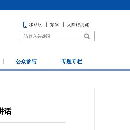
移动版
繁体
无障碍浏览
公众参与
专题专栏
讲话