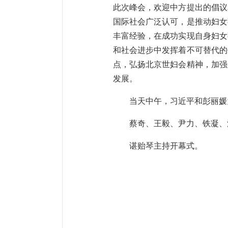
此次峰会，欢迎中方提出的倡议
国际社会广泛认可，是推动妇女
丰富经验，在成功实现自身妇女
和社会进步中发挥着不可替代的
点，弘扬北京世妇会精神，加强
发展。
当天中午，习近平和彭丽媛
蔡奇、王毅、尹力、铁凝、
谌贻琴主持开幕式。