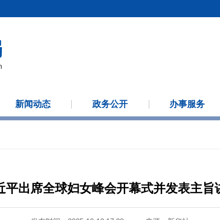
新闻动态
政务公开
办事服务
近平出席全球妇女峰会开幕式并发表主旨