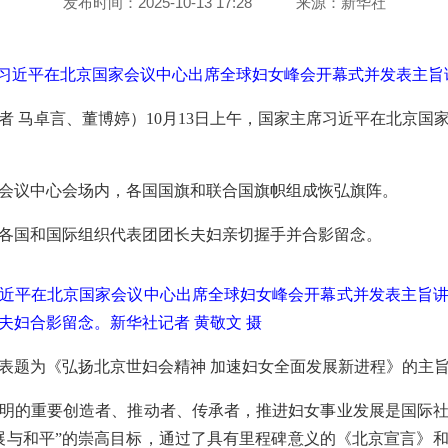
发布时间：2025-10-13 17:28
来源：
新华社
席习近平在北京国家会议中心出席全球妇女峰会开幕式并发表主旨
记者 马卓言、董博婷）10月13日上午，国家主席习近平在北京
会议中心会场内，各国国旗和联合国旗帜组成恢弘旗阵。
各国和国际组织代表团团长夫妇亲切握手并合影留念。
席习近平在北京国家会议中心出席全球妇女峰会开幕式并发表主旨
夫妇合影留念。新华社记者 黄敬文 摄
表题为《弘扬北京世妇会精神 加速妇女全面发展新进程》的主
明的重要创造者、推动者、传承者，推进妇女事业发展是国际社
展与和平”的崇高目标，通过了具有里程碑意义的《北京宣言》