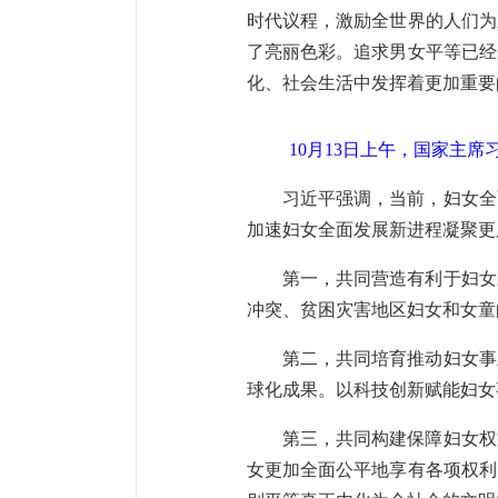
时代议程，激励全世界的人们为
了亮丽色彩。追求男女平等已经
化、社会生活中发挥着更加重要
10月13日上午，国家主
习近平强调，当前，妇女全
加速妇女全面发展新进程凝聚更
第一，共同营造有利于妇女
冲突、贫困灾害地区妇女和女童
第二，共同培育推动妇女事
球化成果。以科技创新赋能妇女
第三，共同构建保障妇女权
女更加全面公平地享有各项权利