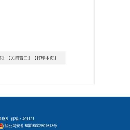
部】
【关闭窗口】
【打印本页】
麟座B
邮编：401121
渝公网安备 50019002501618号