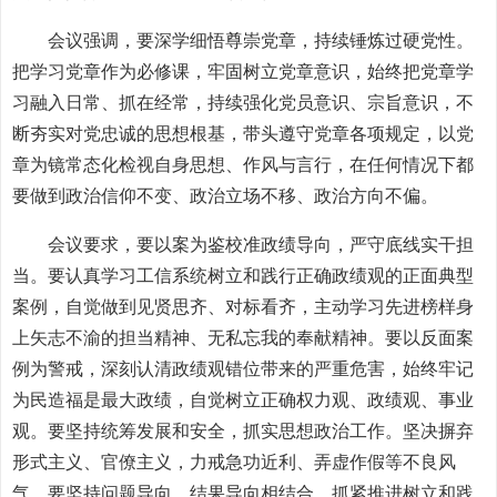
会议强调，要深学细悟尊崇党章，持续锤炼过硬党性。
把学习党章作为必修课，牢固树立党章意识，始终把党章学
习融入日常、抓在经常，持续强化党员意识、宗旨意识，不
断夯实对党忠诚的思想根基，带头遵守党章各项规定，以党
章为镜常态化检视自身思想、作风与言行，在任何情况下都
要做到政治信仰不变、政治立场不移、政治方向不偏。
会议要求，要以案为鉴校准政绩导向，严守底线实干担
当。要认真学习工信系统树立和践行正确政绩观的正面典型
案例，自觉做到见贤思齐、对标看齐，主动学习先进榜样身
上矢志不渝的担当精神、无私忘我的奉献精神。要以反面案
例为警戒，深刻认清政绩观错位带来的严重危害，始终牢记
为民造福是最大政绩，自觉树立正确权力观、政绩观、事业
观。要坚持统筹发展和安全，抓实思想政治工作。坚决摒弃
形式主义、官僚主义，力戒急功近利、弄虚作假等不良风
气。要坚持问题导向、结果导向相结合，抓紧推进树立和践