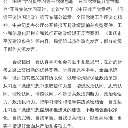
会，围绕“学习贯彻习近平党建思想，尊崇党章提升党性修
养”开展集体学习研讨。会议学习了《中国共产党章程》《习
近平谈治国理政》
第五卷
部分篇章、全国党建工作座谈会精
神、中央纪委办公厅公开通报五起政绩观偏差典型案件、工
业和信息化部树立和践行正确政绩观正反面案例、《重庆市
平安建设条例》等内容。局党组成员作重点发言，部分处级
干部作交流发言。
会议指出，要认真学习领会习近平党建思想，在新的赶
考之路上交出新的优异答卷。坚持原原本本学、全面系统
学，做到知其然又知其所以然，以理论清醒保证政治坚定。
从习近平党建思想中汲取信仰力量，增进政治认同、思想认
同、理论认同、情感认同，不断提高政治判断力、政治领悟
力、政治执行力。把学习理论和指导实践紧密结合，自觉运
用习近平党建思想谋划和推进党的建设，不断增强自我净
化、自我完善、自我革新、自我提高能力，以更高标准、更
实举措抓好全面从严治党各项工作。