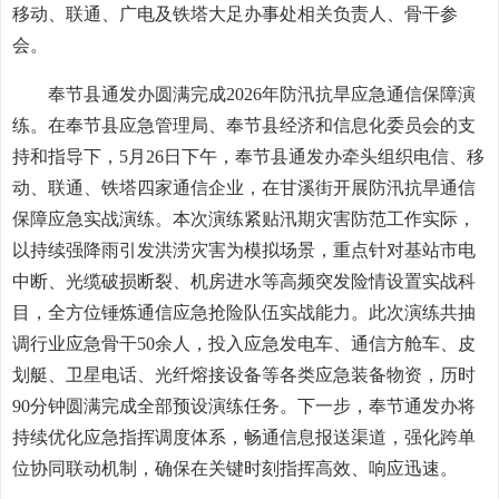
移动、联通、广电及铁塔大足办事处相关负责人、骨干参
会。
奉节县通发办圆满完成2026年防汛抗旱应急通信保障演
练。在奉节县应急管理局、奉节县经济和信息化委员会的支
持和指导下，5月26日下午，奉节县通发办牵头组织电信、移
动、联通、铁塔四家通信企业，在甘溪街开展防汛抗旱通信
保障应急实战演练。本次演练紧贴汛期灾害防范工作实际，
以持续强降雨引发洪涝灾害为模拟场景，重点针对基站市电
中断、光缆破损断裂、机房进水等高频突发险情设置实战科
目，全方位锤炼通信应急抢险队伍实战能力。此次演练共抽
调行业应急骨干50余人，投入应急发电车、通信方舱车、皮
划艇、卫星电话、光纤熔接设备等各类应急装备物资，历时
90分钟圆满完成全部预设演练任务。下一步，奉节通发办将
持续优化应急指挥调度体系，畅通信息报送渠道，强化跨单
位协同联动机制，确保在关键时刻指挥高效、响应迅速。