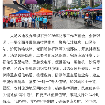
大足区通发办组织召开2026年防汛工作布置会。会议强
调，一要全面开展隐患拉网排查，聚焦低洼机房、山区基
站、沿河传输线路、老旧通信杆路等关键部位，开展排查整
改，消除风险隐患。二要强化应急保障。完善应急预案，足
额储备卫星电话、应急发电车、便携基站、熔接机、沙袋等
物资。区通发办统筹组织实战演练，以练促改补短板。三要
保障重点通信畅通。梳理应急、防汛等重点通信业务，建立
专属保障清单，落实“一对一”专人值守。加强城区主干道、
景区、农村偏远地区网络监测，确保指挥调度、民生服务等
关键通信“零中断”。四要严格值班值守。汛期执行7×24小时
值班、“日报告、零报告”等制度，确保响应及时。区电信、