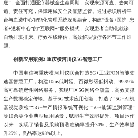
底”，全面打通医疗器械全生命周期，实现来源可查、去向可
追、责任可究，保障用械安全及智慧监管。通过标识解析平
台与血透中心智能化管理系统深度融合，构建“设备+医护+患
者+透析中心”的“互联网+”服务模式，实现患者自助化就诊、
自动排班排床、疗效在线评估，高效解决诊疗各环节工作难
题。
创新应用案例2-重庆横河川仪5G智慧工厂
中国电信与重庆横河川仪联合打造5G+工业PON智能变
速器智慧工厂，构建10ms低时延、百微秒级低抖动、99.99％
高可靠确定性网络服务，实现厂区5G网络全覆盖，高效支撑
生产数据稳定传输。基于5G技术应用创新，打造了“5G+AI机
器视觉质检”“5G+生产情报系统可视化”“5G+能源监测管理”
等10余类企业典型应用场景，赋能生产效能提升。项目运作
以来，实现了销售及采购预测准确率提升30%，生产效率提
升25%，良品率达98%以上。