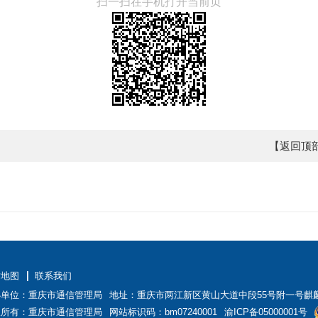
扫一扫在手机打开当前页
【返回顶
站地图
联系我们
办单位：重庆市通信管理局
地址：重庆市两江新区黄山大道中段55号附一号麒
权所有：重庆市通信管理局
网站标识码：bm07240001
渝ICP备05000001号