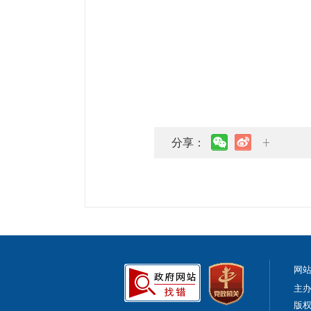
分享：
网
主
版