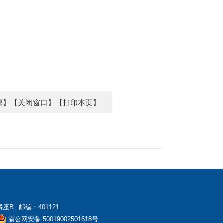
部】
【关闭窗口】
【打印本页】
麟座B
邮编：401121
渝公网安备 50019002501618号