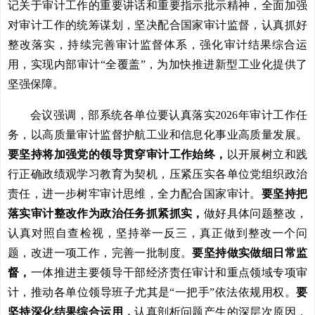
记关于审计工作的重要讲话和重要指示批示精神，全面加强
对审计工作的统筹谋划，坚决配合国家审计监督，认真抓好
整改落实，持续完善审计监督体系，强化审计结果综合运
用，实现内部审计“全覆盖”，为加快推进新型工业化提供了
坚强保障。
会议强调，部系统各单位要认真落实2026年审计工作任
务，以高质量审计监督护航工业和信息化事业高质量发展。
要坚持将加强党的领导贯穿审计工作始终，
以开展树立和践
行正确政绩观学习教育为契机，压紧压实各单位党组织政治
责任，进一步树牢审计思维，全力配合国家审计。
要坚持把
落实审计整改作为政治任务抓紧抓实，
做好具体问题整改，
认真对照自查检视，坚持举一反三，真正做到整改一个问
题，改进一项工作，完善一批制度。
要坚持做实做细日常监
督，
一体推进主要领导干部经济责任审计和重点领域专项审
计，推动各单位领导班子尤其是“一把手”依法依规用权。
要
坚持深化结果综合运用，
认真剖析问题产生的深层次原因，