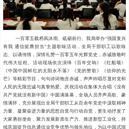
一百零五载栉风沐雨、砥砺前行。我局举办
“强国复兴
有我 通信挺膺担当”主题歌咏活动，全局干部职工以歌咏
志、以诵传情，深情礼赞一百零五年光辉党史，赤诚致敬时
代伟大征程。活动现场依次演绎
《百年交响》《红船颂》
《中国中国鲜红的太阳永不落》《党的赞歌》《信仰的光
芒》等精彩节目，句句诗词饱含赤诚，声声吟唱尽显对党和
人民的无限忠诚与真挚热爱。
庆祝活动在集体大合唱《没有
共产党就没有新中国》中圆满落幕，全场人员齐声高歌、豪
情满怀，充分展现出全局干部职工从百余年党史中汲取精神
力量、凝聚奋进力量的思想自觉与行动自觉，更生动抒发了
大家勇担使命，聚力发展新质生产力、推进新型工业化，持
续巩固提升信息通信业竞争优势与领先地位，为以中国式现