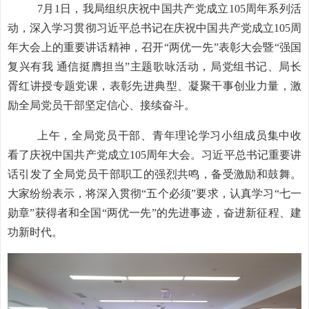
7月
1
日，我局
组织
庆祝中国共产党成立
105周年系列活
动，
深入学习贯彻习近平总书记在
庆祝中国共产党成立
105周
年大会上的重要讲话精神，召开“两优一先”表彰大会暨“强国
复兴有我 通信挺膺担当”主题歌咏活动，局党组书记、局长
胥红讲授专题党课，表彰先进典型、凝聚干事创业力量，
激
励
全局
党员干部
坚定信心、接续奋斗
。
上午，全局党员干部、青年理论学习小组成员集中收
看了庆祝中国共产党成立
105周年大会。习近平总书记重要讲
话引发了全局党员干部职工的强烈共鸣，备受激励和鼓舞。
大家纷纷表示，将深入贯彻“五个必须”要求，认真学习“七一
勋章”获得者和全国“两优一先”的先进事迹，奋进新征程、建
功新时代。