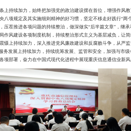
条上持续加力，始终把加强党的政治建设摆在首位，增强作风教
央八项规定及其实施细则精神的好习惯，坚定不移走好践行“两
，压茬推进各项问题的持续整治，做深做实“后半篇文章”，继承
局作风建设各项制度机制，持续整治形式主义为基层减负，让简
震慑上持续加力，深入推进党风廉政建设和反腐败斗争，从严监
为服务发展上持续加力，持续统筹发展、监管和安全，加强与市
各项部署，奋力在中国式现代化进程中展现重庆信息通信业新风