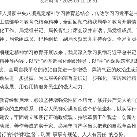
发布时间：2025-09-10 16:51
局召开深入贯彻中央八项规定精神学习教育总结会，传达学习习近平
工信部学习教育总结会精神，全面回顾总结我局学习教育开展情
化工作。局党组书记、局长胥红出席会议并讲话，局党组成员、
神，局党组成员、纪检组长、副局长贺宏亮主持会议。全局党员
项规定精神学习教育开展以来，我局深入学习贯彻习近平总书记
精神等内容，以“严”的基调强化组织领导，以“学”的深度筑牢思
转变。全局自我革命的政治自觉进一步增强、风清气正的政治生
劲头进一步提振、为民服务的宗旨意识进一步强化、雷厉风行精
动发展、用心用情服务民生的强大动力。
教育经验启示，必须坚持增强党性固本培元，修好共产党人的“
群众的血肉联系，锚定人民群众满意度这个价值坐标，以实际行
建设，牢固树立和践行正确政绩观，持续革新工作观念、创新方
动派、善作善成的实干家。必须坚持严字当头把党的自我革命推
运行的制约和监督，巩固“事事有规范、人人有责任”的态势。